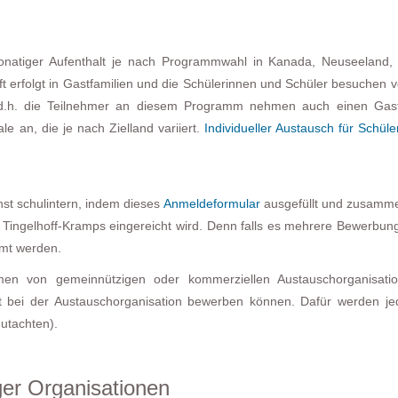
onatiger Aufenthalt je nach Programmwahl in Kanada, Neuseeland, A
t erfolgt in Gastfamilien und die Schülerinnen und Schüler besuchen v
, d.h. die Teilnehmer an diesem Programm nehmen auch einen Gast
e an, die je nach Zielland variiert.
Individueller Austausch für Schül
st schulintern, indem dieses
Anmeldeformular
ausgefüllt und zusamm
u Tingelhoff-Kramps eingereicht wird. Denn falls es mehrere Bewerbun
mmt werden.
en von gemeinnützigen oder kommerziellen Austauschorganisati
ekt bei der Austauschorganisation bewerben können. Dafür werden jed
gutachten).
er Organisationen