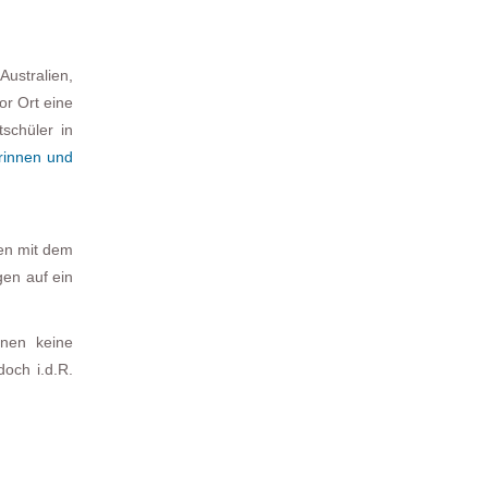
ustralien,
or Ort eine
schüler in
erinnen und
en mit dem
gen auf ein
onen keine
och i.d.R.