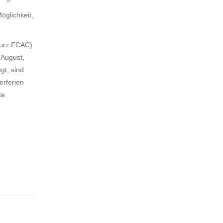
öglichkeit,
kurz FCAC)
/August,
gt, sind
erferien
te