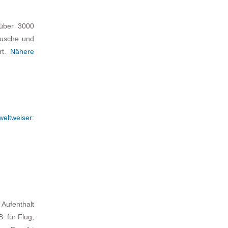
 über 3000
ausche und
rt.
Nähere
weltweiser:
 Aufenthalt
. für Flug,