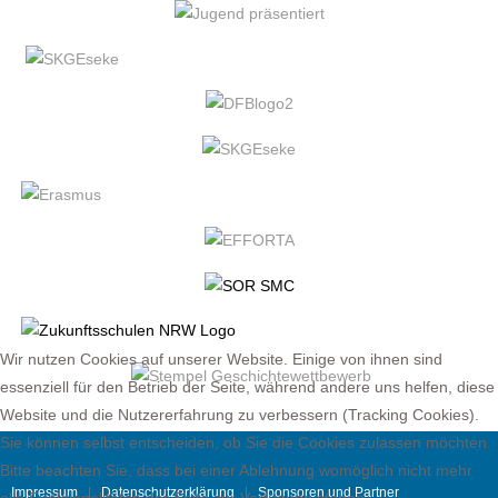
Wir nutzen Cookies auf unserer Website. Einige von ihnen sind
essenziell für den Betrieb der Seite, während andere uns helfen, diese
Website und die Nutzererfahrung zu verbessern (Tracking Cookies).
Sie können selbst entscheiden, ob Sie die Cookies zulassen möchten.
Bitte beachten Sie, dass bei einer Ablehnung womöglich nicht mehr
Impressum
Datenschutzerklärung
Sponsoren und Partner