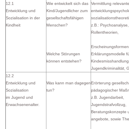
12.1
Wie entwickelt sich das
Vermittlung relevant
Entwicklung und
Kind/Jugendlicher zum
entwicklungspsychol
Sozialisation in der
gesellschaftsfähigen
sozialisationstheoret
Kindheit
Menschen?
z.B.: Psychoanalyse,
Rollentheorien,
Erscheinungsformen
Welche Störungen
Erklärungsmodelle f
können entstehen?
Kindesmisshandlung,
Jugendkriminalität, G
12.2
Entwicklung und
Was kann man dagegen
Erörterung gesellscha
Sozialisation
tun?
pädagogischer Maß
im Jugend und
z.B. Jugendarbeit,
Erwachsenenalter.
Jugendstrafvollzug,
Beratungskonzepte 
angebote, sowie The