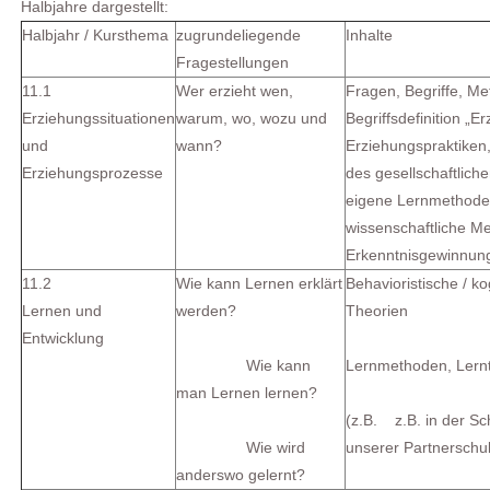
Halbjahre dargestellt:
Halbjahr / Kursthema
zugrundeliegende
Inhalte
Fragestellungen
11.1
Wer erzieht wen,
Fragen, Begriffe, M
Erziehungssituationen
warum, wo, wozu und
Begriffsdefinition „E
und
wann?
Erziehungspraktiken
Erziehungsprozesse
des gesellschaftlich
eigene Lernmethode
wissenschaftliche M
Erkenntnisgewinnun
11.2
Wie kann Lernen erklärt
Behavioristische / ko
Lernen und
werden?
Theorien
Entwicklung
Wie kann
Lernmethoden, Lernt
man Lernen lernen?
(z.B.
z.B. in der Sch
Wie wird
unserer Partnerschu
anderswo gelernt?