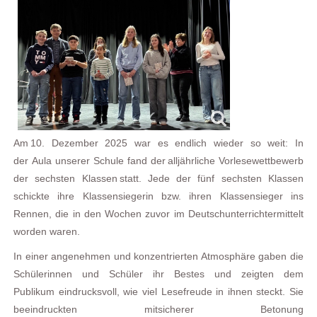
Am
10.
Dezember
2025
war es endlich
wieder
so weit:
In
der
Aula unserer Schule
fand
der
alljährliche
Vorlesewettbewerb
der
sechsten
Klassen
statt. Jede der fünf sechsten Klassen
schickte ihre Klassensiegerin bzw. ihren Klassensieger ins
Rennen
, die in den Wochen zuvor
im
Deutschunterricht
ermittelt
w
orden waren.
In einer angenehmen und konzentrierten Atmosphäre
gaben die
Schülerinnen und Schüler ihr Bestes und zeigten
dem
Publikum
eindrucksvoll, wie viel Lesefreude in ihnen steck
t. Sie
beeindruckten
mit
sicherer Betonung