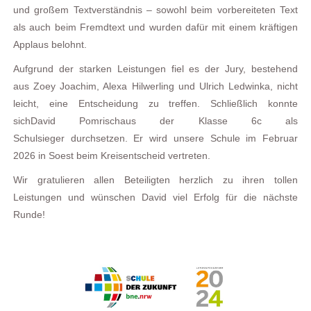
und
großem
Textverständnis – sowohl beim vorbereiteten Text
als auch beim Fremdtext
und wurden dafür mit
einem kräftigen
Applaus
belohnt.
Aufgrund der starken Leistungen fiel es der Jury,
bestehend
aus
Zoe
y
Joachim, Alexa
Hilwerling
und Ulrich
Ledwinka
,
nicht
leicht
, eine
Entscheidung
zu treffen.
Schließlic
h konnte
sich
David
Pomrisch
aus der Klasse 6c als
S
chulsieger
durchsetzen
. Er wird unsere
Schule
im Februar
2026 in Soest beim Kreisentscheid
vertret
en
.
Wir
gratulieren allen Beteiligten herzlich zu ihren tollen
Leistungen und wünschen
David
viel Erfolg für die nächste
Runde!